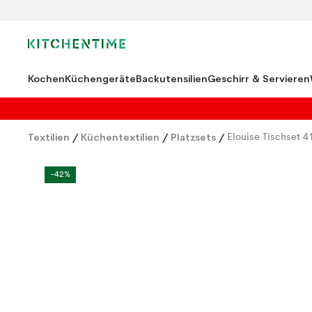
Kochen
Küchengeräte
Backutensilien
Geschirr & Servieren
Textilien
/
Küchentextilien
/
Platzsets
/
Elouise Tischset 
-42%