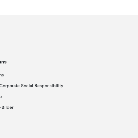
uns
ns
Corporate Social Responsibility
e
-Bilder