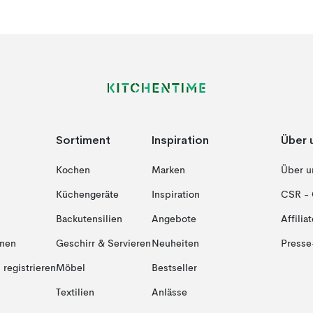
Sortiment
Inspiration
Über 
Kochen
Marken
Über u
Küchengeräte
Inspiration
CSR - 
Backutensilien
Angebote
Affiliat
onen
Geschirr & Servieren
Neuheiten
Presse
registrieren
Möbel
Bestseller
Textilien
Anlässe