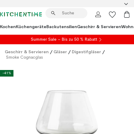
Kochen
Küchengeräte
Backutensilien
Geschirr & Servieren
Wohna
Summer Sale
– Bis zu 50 % Rabatt
Geschirr & Servieren
/
Gläser
/
Digestifgläser
/
Smoke Cognacglas
-41%