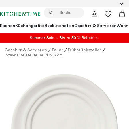
Kochen
Küchengeräte
Backutensilien
Geschirr & Servieren
Wohna
Summer Sale
– Bis zu 50 % Rabatt
Geschirr & Servieren
/
Teller
/
Frühstücksteller
/
Stevns Beistellteller Ø12,5 cm