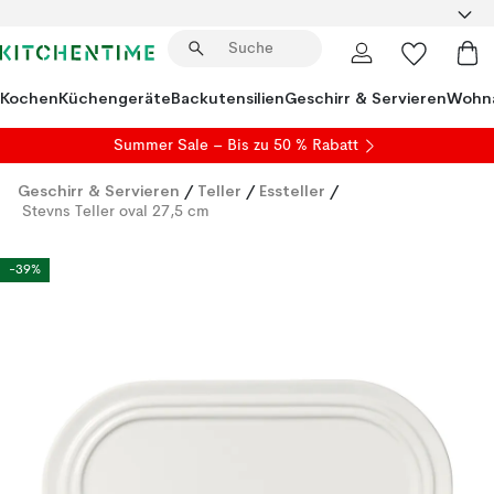
Kochen
Küchengeräte
Backutensilien
Geschirr & Servieren
Wohna
Summer Sale
– Bis zu 50 % Rabatt
Geschirr & Servieren
/
Teller
/
Essteller
/
Stevns Teller oval 27,5 cm
-39%