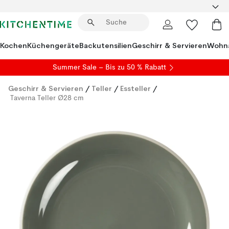
Kochen
Küchengeräte
Backutensilien
Geschirr & Servieren
Wohna
Summer Sale
– Bis zu 50 % Rabatt
Geschirr & Servieren
/
Teller
/
Essteller
/
Taverna Teller Ø28 cm