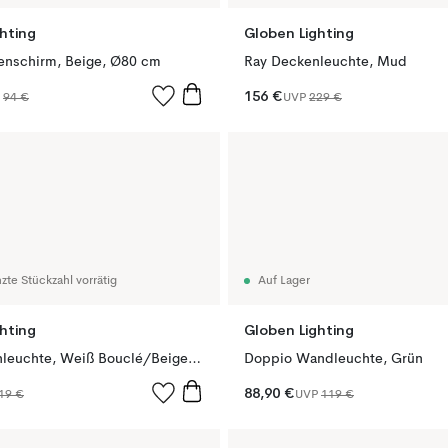
hting
Globen Lighting
nschirm, Beige, Ø80 cm
Ray Deckenleuchte, Mud
156 €
P
94 €
UVP
229 €
zte Stückzahl vorrätig
Auf Lager
hting
Globen Lighting
Florian Stehleuchte, Weiß Bouclé/Beige, Ø30x80 cm
Doppio Wandleuchte, Grün
88,90 €
19 €
UVP
119 €