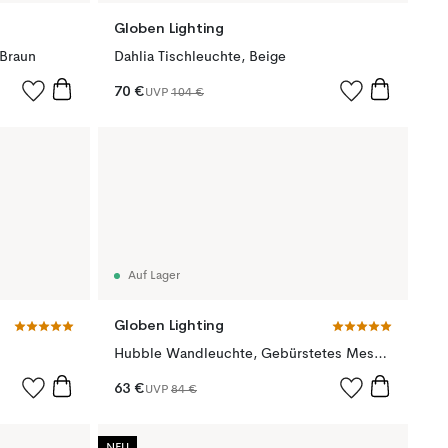
Globen Lighting
 Braun
Dahlia Tischleuchte, Beige
70 €
UVP
104 €
Auf Lager
Globen Lighting
Hubble Wandleuchte, Gebürstetes Messing
63 €
UVP
84 €