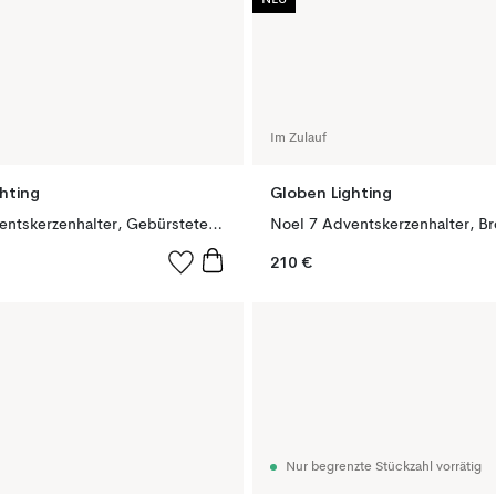
NEU
Im Zulauf
hting
Globen Lighting
Noel 5 Adventskerzenhalter, Gebürstetes Messing
Noel 7 Adventskerzenhalter, B
210 €
Nur begrenzte Stückzahl vorrätig