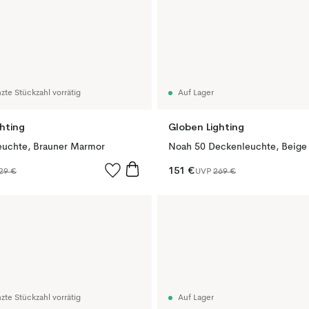
zte Stückzahl vorrätig
Auf Lager
hting
Globen Lighting
euchte, Brauner Marmor
Noah 50 Deckenleuchte, Beige
151 €
29 €
UVP
269 €
zte Stückzahl vorrätig
Auf Lager