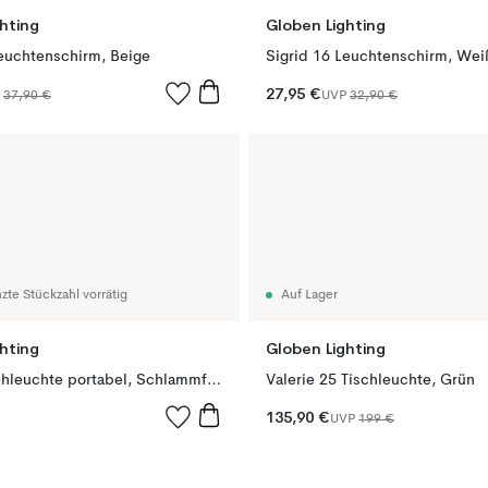
hting
Globen Lighting
Leuchtenschirm, Beige
Sigrid 16 Leuchtenschirm, Wei
27,95 €
P
37,90 €
UVP
32,90 €
zte Stückzahl vorrätig
Auf Lager
hting
Globen Lighting
Cannes Stehleuchte portabel, Schlammfarbend
Valerie 25 Tischleuchte, Grün
135,90 €
UVP
199 €