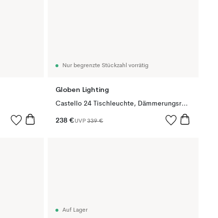
Nur begrenzte Stückzahl vorrätig
Globen Lighting
Castello 24 Tischleuchte, Dämmerungsrosa Marmor
238 €
UVP
339 €
Auf Lager