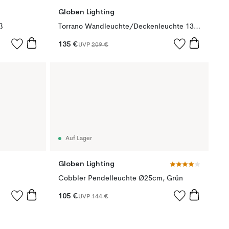
Globen Lighting
ß
Torrano Wandleuchte/Deckenleuchte 13cm, Braun
135 €
UVP
209 €
Auf Lager
Globen Lighting
Cobbler Pendelleuchte Ø25cm, Grün
105 €
UVP
144 €