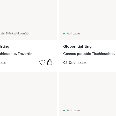
zte Stückzahl vorrätig
Auf Lager
hting
Globen Lighting
chleuchte, Travertin
Cannes portable Tischleuchte,
96 €
29 €
UVP
154 €
Auf Lager