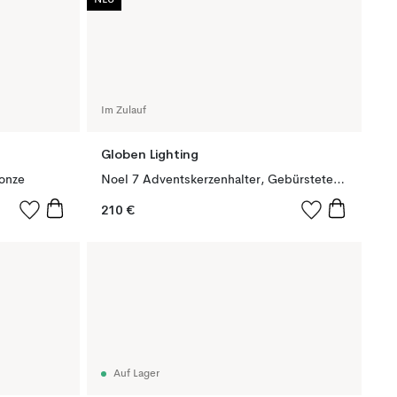
NEU
Im Zulauf
Globen Lighting
ronze
Noel 7 Adventskerzenhalter, Gebürstetes Messing
210 €
Auf Lager