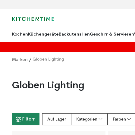
Kochen
Küchengeräte
Backutensilien
Geschirr & Servieren
Marken
/
Globen Lighting
Globen Lighting
Filtern
Auf Lager
Kategorien
Farben