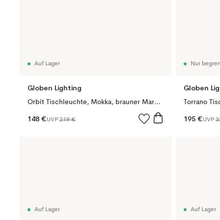
Auf Lager
Nur begren
Globen Lighting
Globen Lig
Orbit Tischleuchte, Mokka, brauner Marmor
Torrano Tis
148 €
195 €
UVP
219 €
UVP
3
Auf Lager
Auf Lager