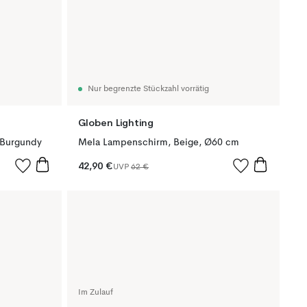
Nur begrenzte Stückzahl vorrätig
Globen Lighting
 Burgundy
Mela Lampenschirm, Beige, Ø60 cm
42,90 €
UVP
62 €
Im Zulauf