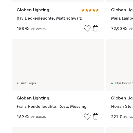
Globen Lighting
Globen Lig
Ray Deckenleuchte, Matt schwarz
Mela Lampe
158 €
72,90 €
UVP
229 €
UV
Auf Lager
Nur begren
Globen Lighting
Globen Lig
Frans Pendelleuchte, Rosa, Messing
169 €
221 €
UVP
249 €
UVP
3