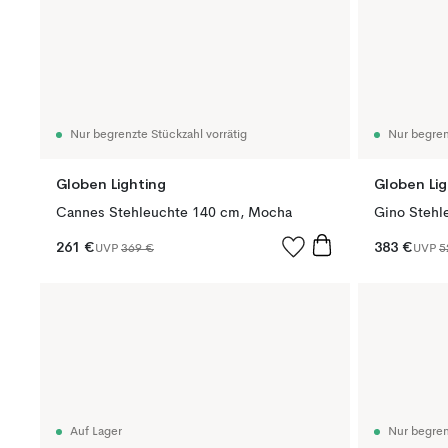
Nur begrenzte Stückzahl vorrätig
Nur begren
Globen Lighting
Globen Lig
Cannes Stehleuchte 140 cm, Mocha
Gino Stehl
261 €
383 €
UVP
369 €
UVP
5
Auf Lager
Nur begren