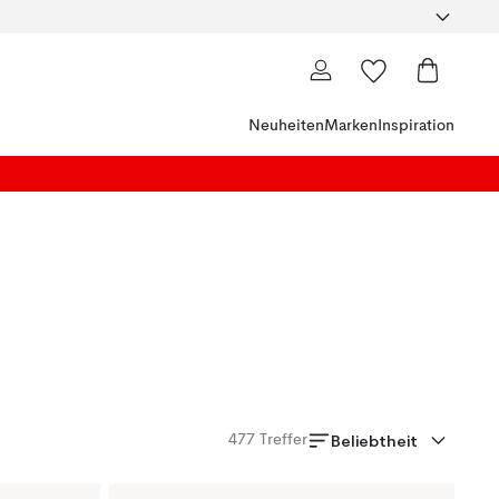
Neuheiten
Marken
Inspiration
Beliebtheit
477
Treffer