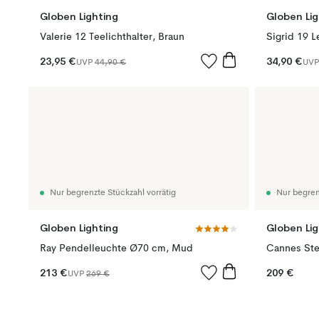
Globen Lighting
Globen Lig
Valerie 12 Teelichthalter, Braun
Sigrid 19 
23,95 €
34,90 €
UVP
44,90 €
UV
Nur begrenzte Stückzahl vorrätig
Nur begren
Globen Lighting
Globen Lig
Ray Pendelleuchte Ø70 cm, Mud
213 €
209 €
UVP
269 €