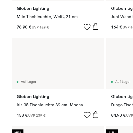
Globen Lighting
Globen Lig
Milo Tischleuchte, Weiß, 21 cm
Juni Wandl
78,90 €
164 €
UVP
129 €
UVP
1
Auf Lager
Auf Lager
Globen Lighting
Globen Lig
Iris 35 Tischleuchte 39 cm, Mocha
Fungo Tisc
158 €
84,90 €
UVP
259 €
UV