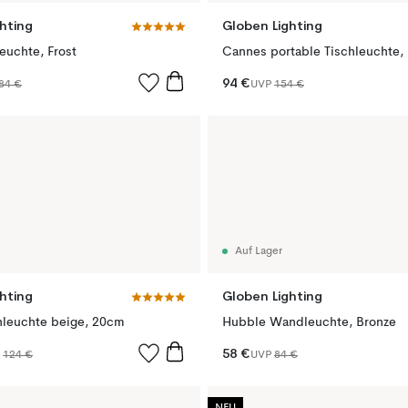
hting
Globen Lighting
euchte, Frost
Cannes portable Tischleuchte,
94 €
84 €
UVP
154 €
Auf Lager
hting
Globen Lighting
hleuchte beige, 20cm
Hubble Wandleuchte, Bronze
58 €
P
124 €
UVP
84 €