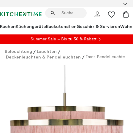
Kochen
Küchengeräte
Backutensilien
Geschirr & Servieren
Wohna
Summer Sale
– Bis zu 50 % Rabatt
Beleuchtung
/
Leuchten
/
Deckenleuchten & Pendelleuchten
/
Frans Pendelleuchte