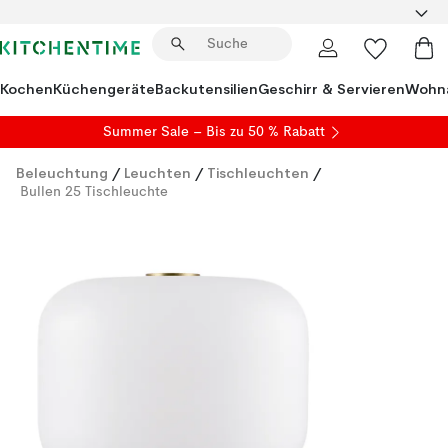
Kochen
Küchengeräte
Backutensilien
Geschirr & Servieren
Wohna
Summer Sale
– Bis zu 50 % Rabatt
Beleuchtung
/
Leuchten
/
Tischleuchten
/
Bullen 25 Tischleuchte