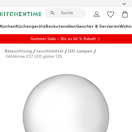
Kochen
Küchengeräte
Backutensilien
Geschirr & Servieren
Wohna
Summer Sale
– Bis zu 50 % Rabatt
Beleuchtung
/
Leuchtmittel
/
LED-Lampen
/
Glühbirne E27 LED globe 125