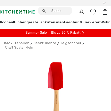
Kochen
Küchengeräte
Backutensilien
Geschirr & Servieren
Wohna
Summer Sale
– Bis zu 50 % Rabatt
Backutensilien
/
Backzubehör
/
Teigschaber
/
Craft Spatel klein