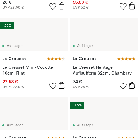
28 €
55,80 €
UVP
29,90 €
UVP
62 €
-25%
Auf Lager
Auf Lager
Le Creuset
Le Creuset
Le Creuset Mini-Cocotte
Le Creuset Heritage
10cm, Flint
Auflaufform 32cm, Chambray
22,53 €
74 €
UVP
29,90 €
UVP
76 €
-16%
Auf Lager
Auf Lager