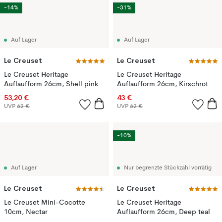
-14%
-31%
Auf Lager
Auf Lager
Le Creuset
Le Creuset
Le Creuset Heritage
Le Creuset Heritage
Auflaufform 26cm, Shell pink
Auflaufform 26cm, Kirschrot
53,20 €
43 €
UVP
62 €
UVP
62 €
-10%
Auf Lager
Nur begrenzte Stückzahl vorrätig
Le Creuset
Le Creuset
Le Creuset Mini-Cocotte
Le Creuset Heritage
10cm, Nectar
Auflaufform 26cm, Deep teal