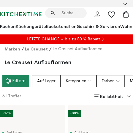
Kochen
Küchengeräte
Backutensilien
Geschirr & Servieren
Wohna
LETZTE CHANCE – bis zu 50 % Rabatt
Marken
/
Le Creuset
/
Le Creuset Auflaufformen
Le Creuset Auflaufformen
Filtern
Auf Lager
Kategorien
Farben
M
Beliebtheit
61
Treffer
-16%
-30%
Auf Lager
Auf Lager