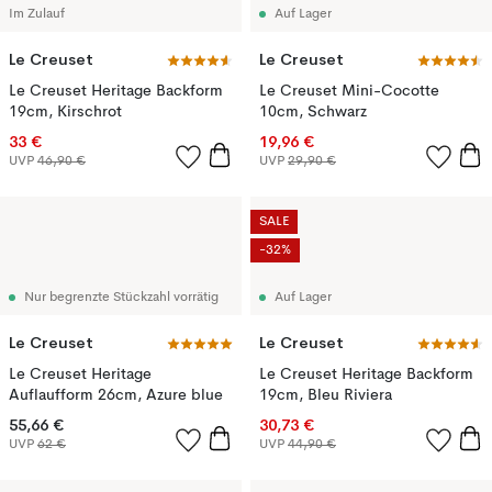
Im Zulauf
Auf Lager
Le Creuset
Le Creuset
Le Creuset Heritage Backform
Le Creuset Mini-Cocotte
19cm, Kirschrot
10cm, Schwarz
33 €
19,96 €
UVP
46,90 €
UVP
29,90 €
SALE
-32%
Nur begrenzte Stückzahl vorrätig
Auf Lager
Le Creuset
Le Creuset
Le Creuset Heritage
Le Creuset Heritage Backform
Auflaufform 26cm, Azure blue
19cm, Bleu Riviera
55,66 €
30,73 €
UVP
62 €
UVP
44,90 €