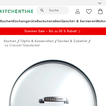
Kochen
Küchengeräte
Backutensilien
Geschirr & Servieren
Wohna
Summer Sale
– Bis zu 50 % Rabatt
Kochen
/
Töpfe & Kasserollen
/
Deckel & Zubehör
/
Le Creuset Glasdeckel