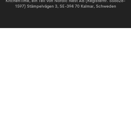
KitchenTime, ein Teil von Nordic Nest AB (Registernr. 556628-
1597) Stämpelvägen 3, SE-394 70 Kalmar, Schweden