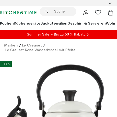
Kochen
Küchengeräte
Backutensilien
Geschirr & Servieren
Wohna
Summer Sale
– Bis zu 50 % Rabatt
Marken
/
Le Creuset
/
Le Creuset Kone Wasserkessel mit Pfeife
-35%