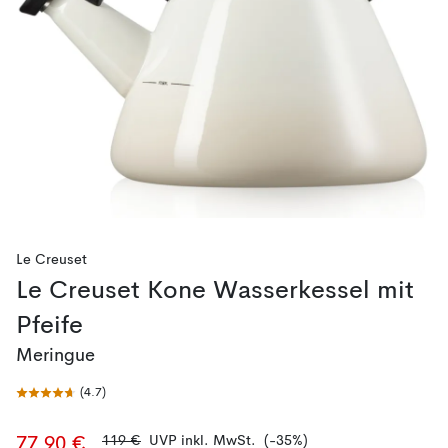
Le Creuset
Le Creuset Kone Wasserkessel mit
Pfeife
Meringue
(
4.7
)
119 €
UVP inkl. MwSt.
(-35%)
77,90 €