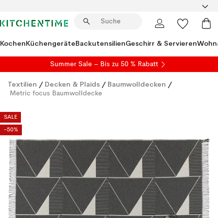
Kochen
Küchengeräte
Backutensilien
Geschirr & Servieren
Wohna
Summer Sale
– Bis zu 50 % Rabatt
Textilien
/
Decken & Plaids
/
Baumwolldecken
/
Metric focus Baumwolldecke
SALE
-50%