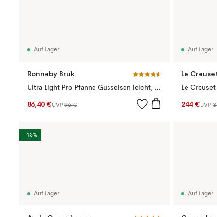
Auf Lager
Auf Lager
Ronneby Bruk
Le Creuse
Ultra Light Pro Pfanne Gusseisen leicht, 28cm
Le Creuset 
86,40 €
244 €
UVP
96 €
UVP
3
-15%
Auf Lager
Auf Lager