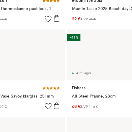
sen
Moomin Arabia
 Thermoskanne pushlock, 1 l
Mumin Tasse 2025 Beach day, 3
22 €
35 €
UVP
31 €
-41%
Auf Lager
Fiskars
o Vase Savoy klarglas, 251mm
All Steel Pfanne, 28cm
68 €
60 €
UVP
116 €