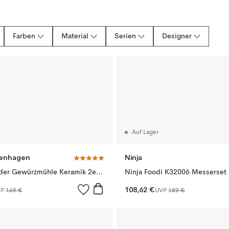
Farben
Material
Serien
Designer
Auf Lager
enhagen
Ninja
Bottle Grinder Gewürzmühle Keramik 2er Pack, Sand ( Walnussholzdeckel)
108,62 €
VP
169 €
UVP
189 €