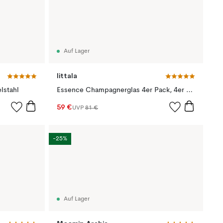
Auf Lager
Iittala
lstahl
Essence Champagnerglas 4er Pack, 4er Pack 21cl
59 €
UVP
81 €
-25%
Auf Lager