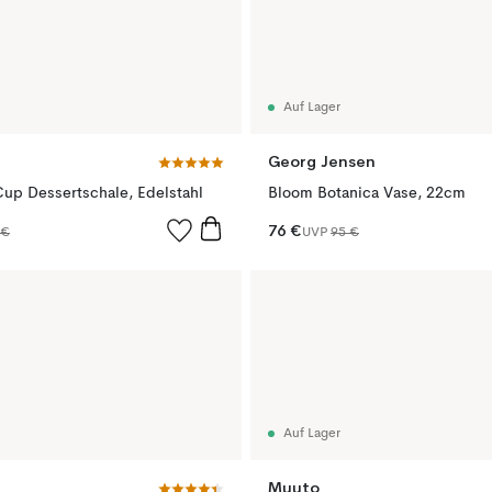
Auf Lager
Georg Jensen
 Cup Dessertschale, Edelstahl
Bloom Botanica Vase, 22cm
76 €
 €
UVP
95 €
Auf Lager
Muuto