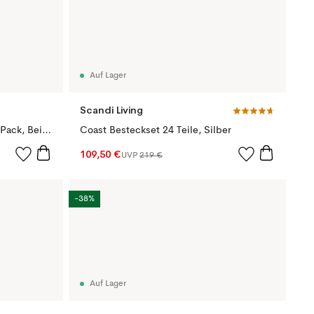
Auf Lager
Scandi Living
Plant pot Blumentopf large 2er Pack, Beige
Coast Besteckset 24 Teile, Silber
109,50 €
UVP
219 €
-38%
Auf Lager