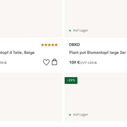
Auf Lager
DBKD
topf 4 Teile, Beige
109 €
79 €
UVP
134 €
-29%
Auf Lager