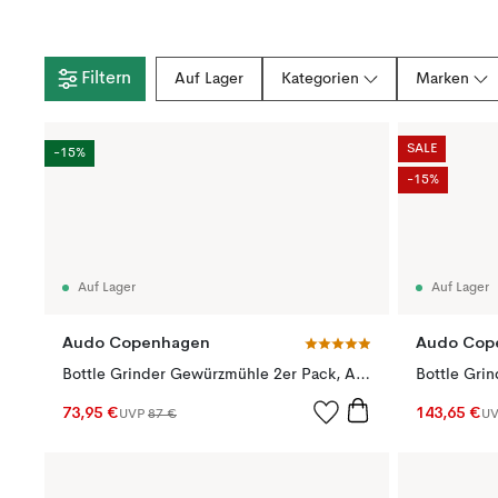
Filtern
Auf Lager
Kategorien
Marken
SALE
-15%
-15%
Auf Lager
Auf Lager
Audo Copenhagen
Audo Cop
Bottle Grinder Gewürzmühle 2er Pack, Ash-carbon (Buchen Deckel)
73,95 €
143,65 €
UVP
87 €
U