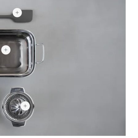
5,98 €
20,94 €
 €
13,20 €