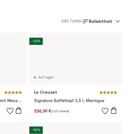
Beliebtheit
245
Treffer
-32%
Auf Lager
Le Creuset
Ninja Foodi K32006 Messerset mit Messerblock & integriertem Messerschärfer, Edelstahl
Signature Bufféttopf 3,5 l, Meringue
236,39 €
UVP
349 €
-50%