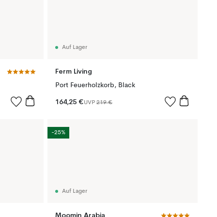
Auf Lager
Ferm Living
Port Feuerholzkorb, Black
164,25 €
UVP
219 €
-25%
Auf Lager
Moomin Arabia