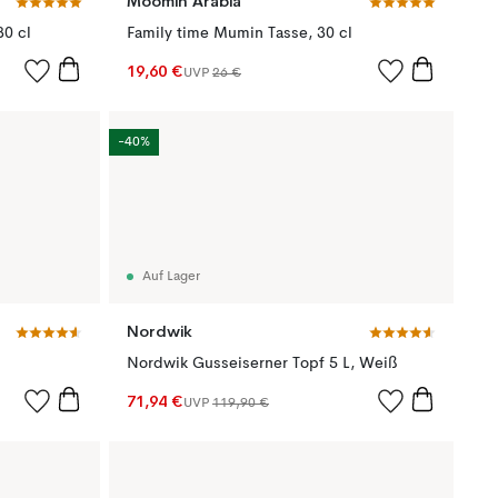
Moomin Arabia
0 cl
Family time Mumin Tasse, 30 cl
19,60 €
UVP
26 €
-40%
Auf Lager
Nordwik
Nordwik Gusseiserner Topf 5 L, Weiß
71,94 €
UVP
119,90 €