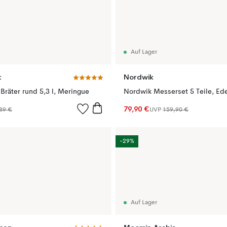
Auf Lager
t
Nordwik
Bräter rund 5,3 l, Meringue
Nordwik Messerset 5 Teile, Ede
79,90 €
89 €
UVP
159,90 €
-29%
Auf Lager