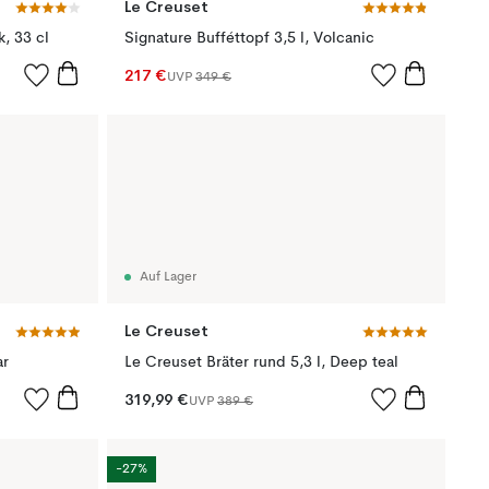
Le Creuset
, 33 cl
Signature Bufféttopf 3,5 l, Volcanic
217 €
UVP
349 €
Auf Lager
Le Creuset
ar
Le Creuset Bräter rund 5,3 l, Deep teal
319,99 €
UVP
389 €
-27%