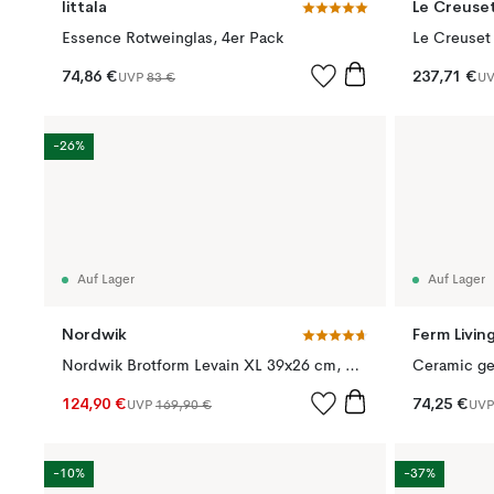
Iittala
Le Creuse
Essence Rotweinglas, 4er Pack
74,86 €
237,71 €
UVP
83 €
U
-26%
Auf Lager
Auf Lager
Nordwik
Ferm Livin
Nordwik Brotform Levain XL 39x26 cm, Schwarz
Ceramic ge
124,90 €
74,25 €
UVP
169,90 €
UV
-10%
-37%