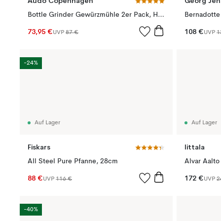
Audo Copenhagen
Georg Jen
Bottle Grinder Gewürzmühle 2er Pack, Hunting green-beige
Bernadotte
73,95 €
108 €
UVP
87 €
UVP
1
-24%
Auf Lager
Auf Lager
Fiskars
Iittala
All Steel Pure Pfanne, 28cm
Alvar Aalt
88 €
172 €
UVP
116 €
UVP
2
-40%