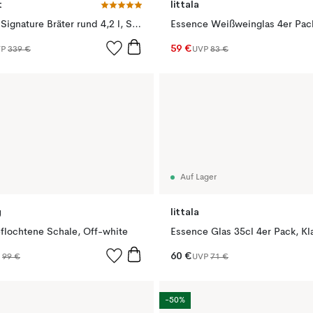
t
Iittala
Le Creuset Signature Bräter rund 4,2 l, Shell pink
Essence Weißweinglas 4er Pack
59 €
VP
339 €
UVP
83 €
Auf Lager
g
Iittala
flochtene Schale, Off-white
Essence Glas 35cl 4er Pack, Kl
60 €
P
99 €
UVP
71 €
-50%