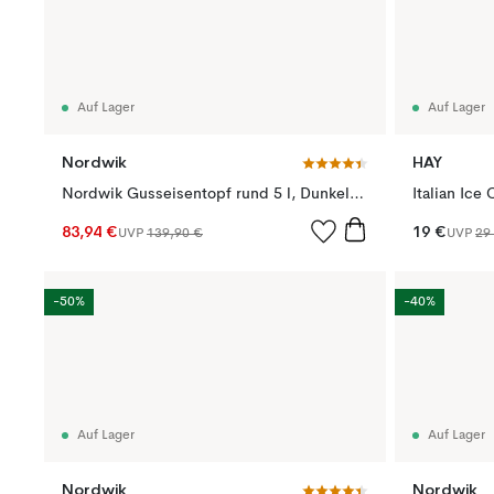
Auf Lager
Auf Lager
Nordwik
HAY
Nordwik Gusseisentopf rund 5 l, Dunkelblau
Italian Ice
83,94 €
19 €
UVP
139,90 €
UVP
29
-50%
-40%
Auf Lager
Auf Lager
Nordwik
Nordwik