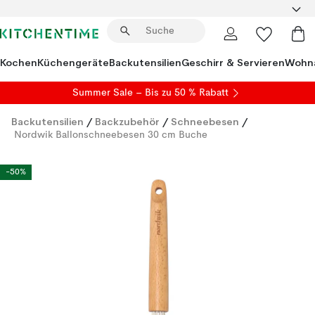
Kochen
Küchengeräte
Backutensilien
Geschirr & Servieren
Wohna
Summer Sale
– Bis zu 50 % Rabatt
Backutensilien
/
Backzubehör
/
Schneebesen
/
Nordwik Ballonschneebesen 30 cm Buche
-50%