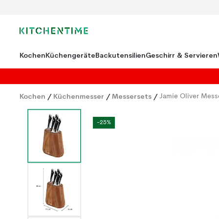
Kochen
Küchengeräte
Backutensilien
Geschirr & Servieren
Kochen
/
Küchenmesser
/
Messersets
/
Jamie Oliver Mess
-25%