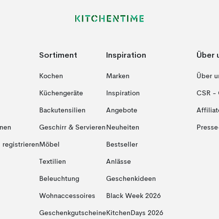
Sortiment
Inspiration
Über 
Kochen
Marken
Über u
Küchengeräte
Inspiration
CSR - 
Backutensilien
Angebote
Affiliat
onen
Geschirr & Servieren
Neuheiten
Presse
registrieren
Möbel
Bestseller
Textilien
Anlässe
Beleuchtung
Geschenkideen
Wohnaccessoires
Black Week 2026
Geschenkgutscheine
KitchenDays 2026