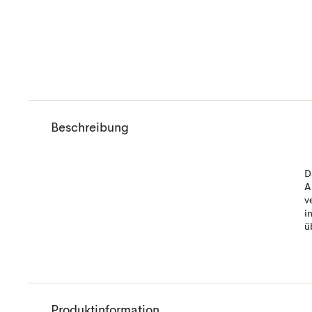
Beschreibung
D
A
v
i
ü
Produktinformation