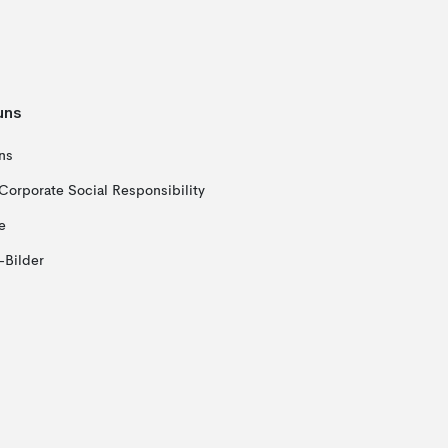
uns
ns
Corporate Social Responsibility
e
-Bilder