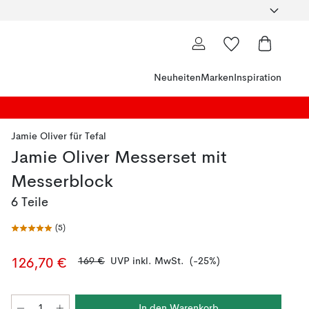
Neuheiten
Marken
Inspiration
Jamie Oliver
für
Tefal
Jamie Oliver Messerset mit
Messerblock
6 Teile
(
5
)
169 €
UVP inkl. MwSt.
(-25%)
126,70 €
In den Warenkorb