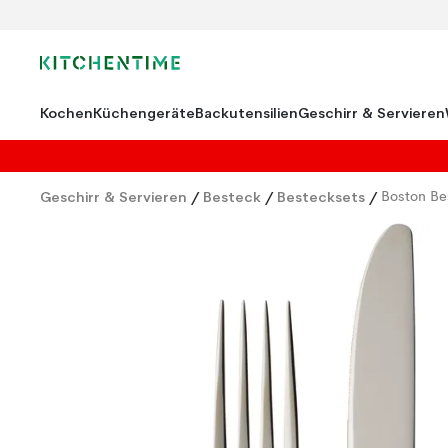
Kochen
Küchengeräte
Backutensilien
Geschirr & Servieren
Geschirr & Servieren
/
Besteck
/
Bestecksets
/
Boston Be