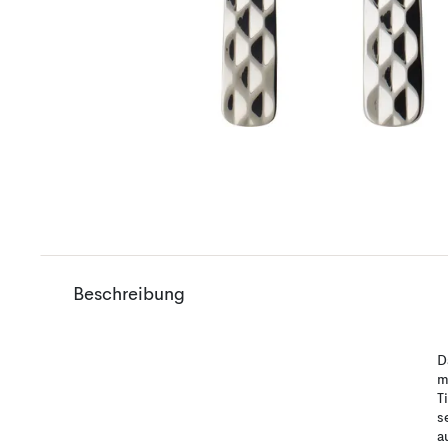
Beschreibung
D
m
T
s
a