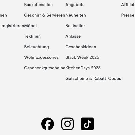
Backutensilien
Angebote
Affiliat
onen
Geschirr & Servieren
Neuheiten
Presse
registrieren
Möbel
Bestseller
Textilien
Anlässe
Beleuchtung
Geschenkideen
Wohnaccessoires
Black Week 2026
Geschenkgutscheine
KitchenDays 2026
Gutscheine & Rabatt-Codes