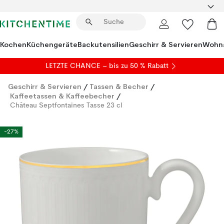
Kochen
Küchengeräte
Backutensilien
Geschirr & Servieren
Wohna
LETZTE CHANCE – bis zu 50 % Rabatt
Geschirr & Servieren
/
Tassen & Becher
/
Kaffeetassen & Kaffeebecher
/
Château Septfontaines Tasse 23 cl
-27%