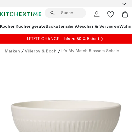
Kochen
Küchengeräte
Backutensilien
Geschirr & Servieren
Wohna
LETZTE CHANCE – bis zu 50 % Rabatt
Marken
/
Villeroy & Boch
/
It's My Match Blossom Schale