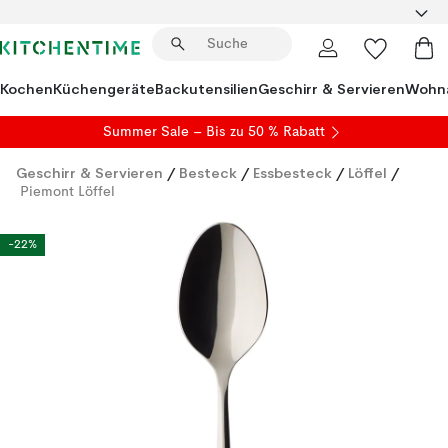
Kochen
Küchengeräte
Backutensilien
Geschirr & Servieren
Wohna
Summer Sale
– Bis zu 50 % Rabatt
Geschirr & Servieren
/
Besteck
/
Essbesteck
/
Löffel
/
Piemont Löffel
-22%