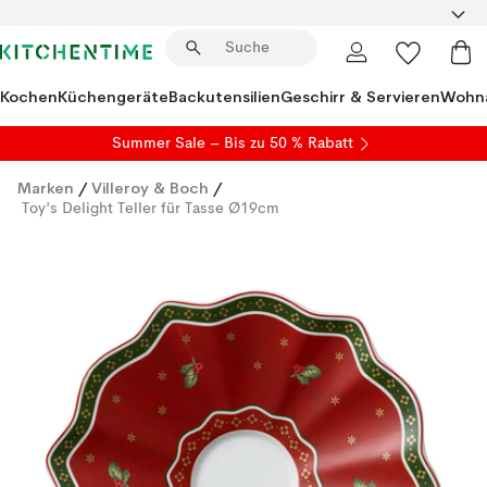
Kochen
Küchengeräte
Backutensilien
Geschirr & Servieren
Wohna
Summer Sale
– Bis zu 50 % Rabatt
Marken
/
Villeroy & Boch
/
Toy's Delight Teller für Tasse Ø19cm