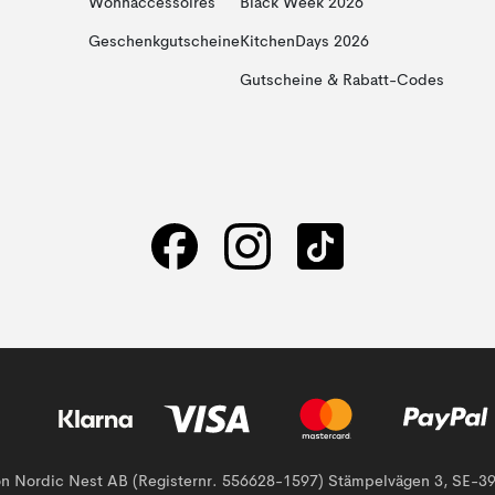
Wohnaccessoires
Black Week 2026
Geschenkgutscheine
KitchenDays 2026
Gutscheine & Rabatt-Codes
von Nordic Nest AB (Registernr. 556628-1597) Stämpelvägen 3, SE-