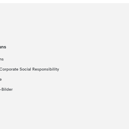
uns
ns
Corporate Social Responsibility
e
-Bilder