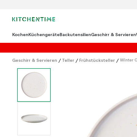
Kochen
Küchengeräte
Backutensilien
Geschirr & Servieren
Geschirr & Servieren
/
Teller
/
Frühstücksteller
/
Winter G