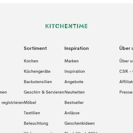
Sortiment
Inspiration
Über 
Kochen
Marken
Über u
Küchengeräte
Inspiration
CSR - 
Backutensilien
Angebote
Affiliat
onen
Geschirr & Servieren
Neuheiten
Presse
registrieren
Möbel
Bestseller
Textilien
Anlässe
Beleuchtung
Geschenkideen