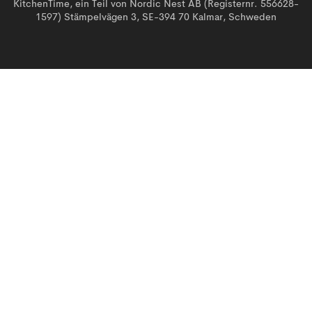
KitchenTime, ein Teil von Nordic Nest AB (Registernr. 556628-
1597) Stämpelvägen 3, SE-394 70 Kalmar, Schweden