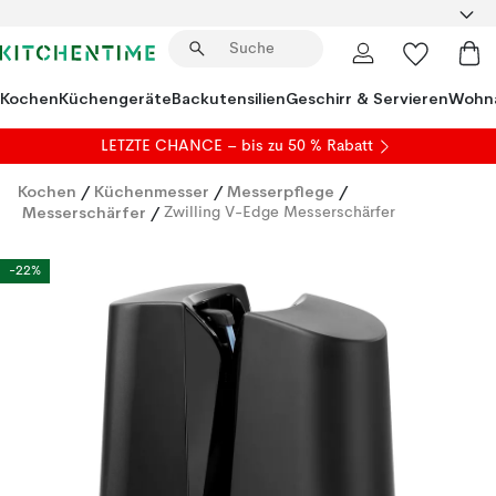
Kochen
Küchengeräte
Backutensilien
Geschirr & Servieren
Wohna
LETZTE CHANCE – bis zu 50 % Rabatt
Kochen
/
Küchenmesser
/
Messerpflege
/
Messerschärfer
/
Zwilling V-Edge Messerschärfer
-22%